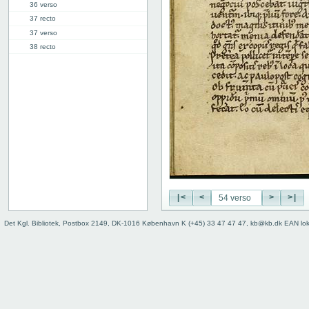
36 verso
37 recto
37 verso
38 recto
38 verso
39 recto
39 verso
40 recto
40 verso
41 recto
41 verso
42 recto
42 verso
43 recto
|<
<
>
>|
43 verso
44 recto
Det Kgl. Bibliotek, Postbox 2149, DK-1016 København K (+45) 33 47 47 47, kb@kb.dk EAN lo
44 verso
45 recto
45 verso
46 recto
46 verso
47 recto