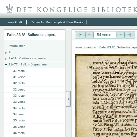
www.kb.dk
Center for Manuscripts & Rare Books
Fabr. 83 8°: Sallustius, opera
|<
<
>
>|
Introduction
e-manuskripter
:
Fabr. 83 8°: Sallustius, op
1r
1v-31r: Catilinae conjuratio
31r-77r: Bellum Jugurthinum
31 recto
31 verso
32 recto
32 verso
33 recto
33 verso
34 recto
34 verso
35 recto
35 verso
36 recto