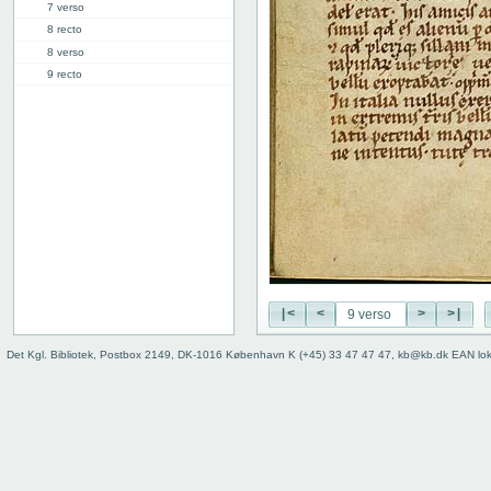
7 verso
8 recto
8 verso
9 recto
9 verso
10 recto
10 verso
11 recto
11 verso
12 recto
12 verso
13 recto
13 verso
14 recto
|<
<
>
>|
14 verso
15 recto
Det Kgl. Bibliotek, Postbox 2149, DK-1016 København K (+45) 33 47 47 47, kb@kb.dk EAN lo
15 verso
16 recto
16 verso
17 recto
17 verso
18 recto