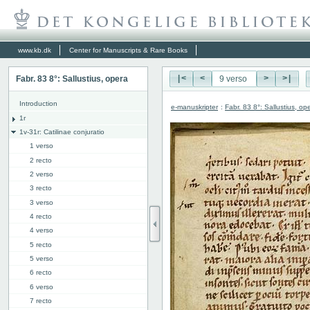
www.kb.dk
Center for Manuscripts & Rare Books
Fabr. 83 8°: Sallustius, opera
|<
<
>
>|
Introduction
e-manuskripter
:
Fabr. 83 8°: Sallustius, op
1r
1v-31r: Catilinae conjuratio
1 verso
2 recto
2 verso
3 recto
3 verso
4 recto
4 verso
5 recto
5 verso
6 recto
6 verso
7 recto