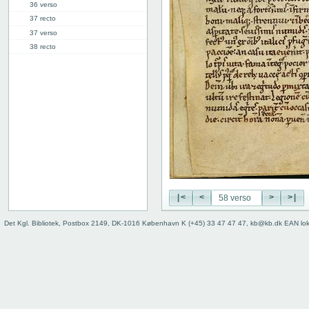
36 verso
37 recto
37 verso
38 recto
38 verso
39 recto
39 verso
40 recto
40 verso
41 recto
41 verso
42 recto
42 verso
43 recto
|<
<
>
>|
43 verso
44 recto
Det Kgl. Bibliotek, Postbox 2149, DK-1016 København K (+45) 33 47 47 47, kb@kb.dk EAN lo
44 verso
45 recto
45 verso
46 recto
46 verso
47 recto