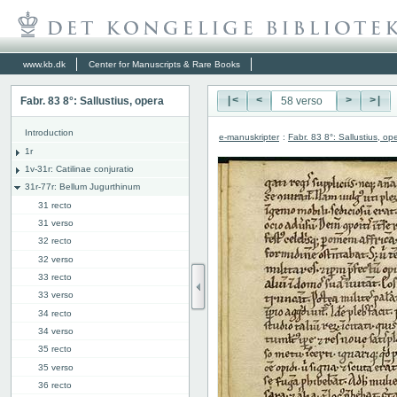
www.kb.dk
Center for Manuscripts & Rare Books
Fabr. 83 8°: Sallustius, opera
|<
<
>
>|
Introduction
e-manuskripter
:
Fabr. 83 8°: Sallustius, op
1r
1v-31r: Catilinae conjuratio
31r-77r: Bellum Jugurthinum
31 recto
31 verso
32 recto
32 verso
33 recto
33 verso
34 recto
34 verso
35 recto
35 verso
36 recto