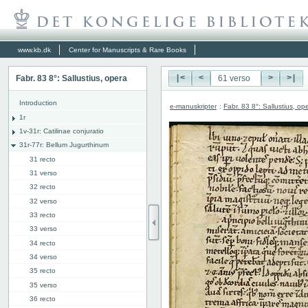
www.kb.dk
Center for Manuscripts & Rare Books
Fabr. 83 8°: Sallustius, opera
|<
<
>
>|
Introduction
e-manuskripter
:
Fabr. 83 8°: Sallustius, op
1r
1v-31r: Catilinae conjuratio
31r-77r: Bellum Jugurthinum
31 recto
31 verso
32 recto
32 verso
33 recto
33 verso
34 recto
34 verso
35 recto
35 verso
36 recto