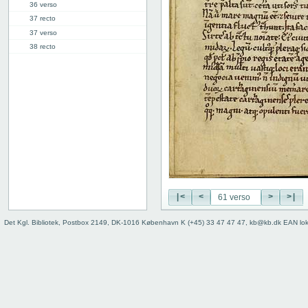
36 verso
37 recto
37 verso
38 recto
38 verso
39 recto
39 verso
40 recto
40 verso
41 recto
41 verso
42 recto
42 verso
43 recto
|<
<
>
>|
43 verso
44 recto
Det Kgl. Bibliotek, Postbox 2149, DK-1016 København K (+45) 33 47 47 47, kb@kb.dk EAN lo
44 verso
45 recto
45 verso
46 recto
46 verso
47 recto