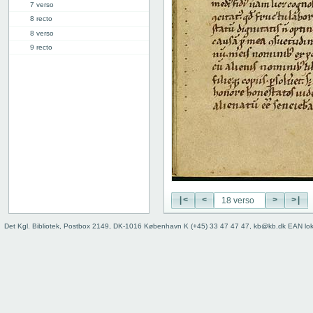
7 verso
8 recto
8 verso
9 recto
9 verso
10 recto
10 verso
11 recto
11 verso
12 recto
12 verso
13 recto
13 verso
14 recto
|<
<
>
>|
14 verso
15 recto
Det Kgl. Bibliotek, Postbox 2149, DK-1016 København K (+45) 33 47 47 47, kb@kb.dk EAN lo
15 verso
16 recto
16 verso
17 recto
17 verso
18 recto