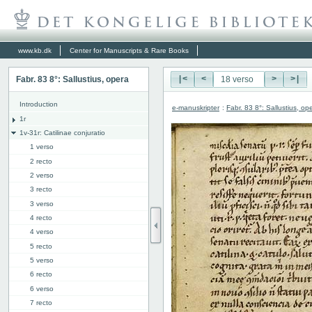
www.kb.dk
Center for Manuscripts & Rare Books
Fabr. 83 8°: Sallustius, opera
|<
<
>
>|
Introduction
e-manuskripter
:
Fabr. 83 8°: Sallustius, op
1r
1v-31r: Catilinae conjuratio
1 verso
2 recto
2 verso
3 recto
3 verso
4 recto
4 verso
5 recto
5 verso
6 recto
6 verso
7 recto