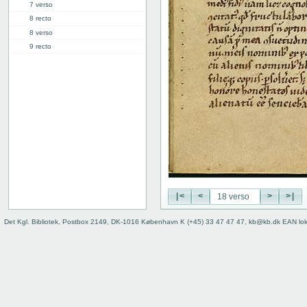
7 verso
8 recto
8 verso
9 recto
9 verso
10 recto
10 verso
11 recto
11 verso
12 recto
12 verso
13 recto
13 verso
14 recto
|<
<
>
>|
14 verso
15 recto
Det Kgl. Bibliotek, Postbox 2149, DK-1016 København K (+45) 33 47 47 47, kb@kb.dk EAN lo
15 verso
16 recto
16 verso
17 recto
17 verso
18 recto