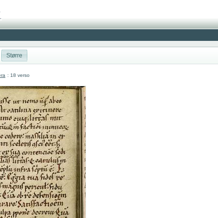
Større
era
: 18 verso