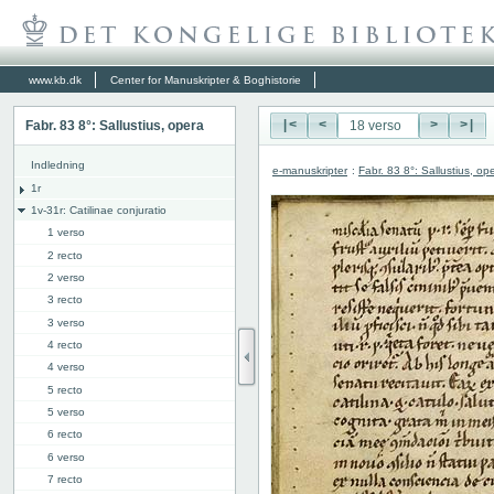
www.kb.dk
Center for Manuskripter & Boghistorie
Fabr. 83 8°: Sallustius, opera
|<
<
>
>|
Indledning
e-manuskripter
:
Fabr. 83 8°: Sallustius, op
1r
1v-31r: Catilinae conjuratio
1 verso
2 recto
2 verso
3 recto
3 verso
4 recto
4 verso
5 recto
5 verso
6 recto
6 verso
7 recto