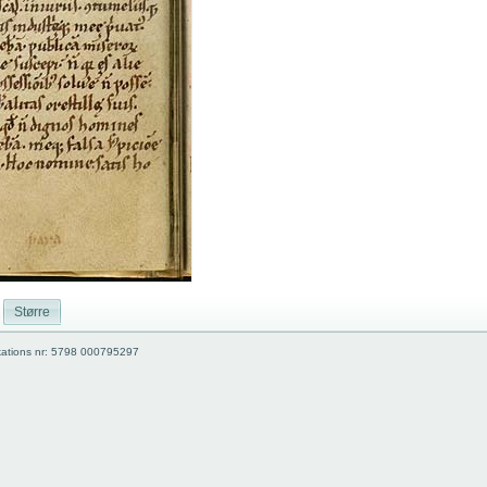
Større
kations nr: 5798 000795297