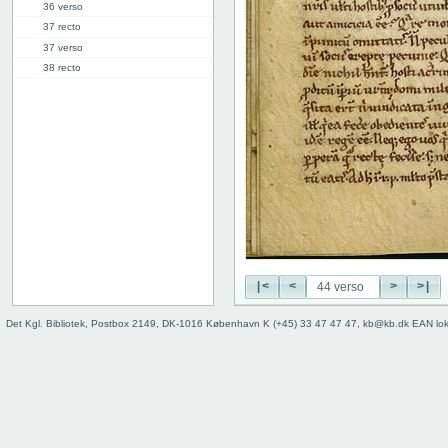
36 verso
37 recto
37 verso
38 recto
38 verso
39 recto
39 verso
40 recto
40 verso
41 recto
41 verso
42 recto
42 verso
43 recto
|<
<
>
>|
43 verso
44 recto
Det Kgl. Bibliotek, Postbox 2149, DK-1016 København K (+45) 33 47 47 47, kb@kb.dk EAN lo
44 verso
45 recto
45 verso
46 recto
46 verso
47 recto