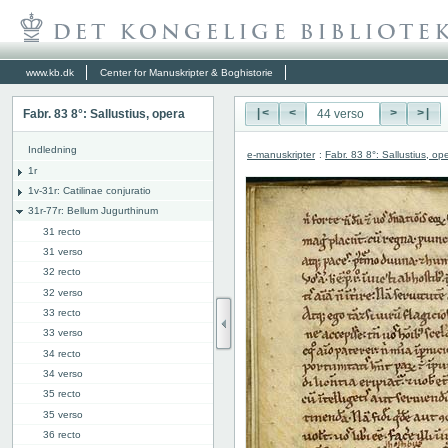
www.kb.dk
Center for Manuskripter & Boghistorie
Fabr. 83 8°: Sallustius, opera
|<
<
>
>|
Indledning
e-manuskripter
:
Fabr. 83 8°: Sallustius, op
1r
1v-31r: Catilinae conjuratio
31r-77r: Bellum Jugurthinum
31 recto
31 verso
32 recto
32 verso
33 recto
33 verso
34 recto
34 verso
35 recto
35 verso
36 recto