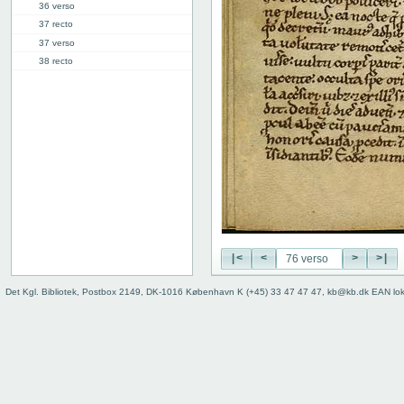
36 verso
37 recto
37 verso
38 recto
38 verso
39 recto
39 verso
40 recto
40 verso
41 recto
41 verso
42 recto
42 verso
43 recto
|<
<
>
>|
43 verso
44 recto
Det Kgl. Bibliotek, Postbox 2149, DK-1016 København K (+45) 33 47 47 47, kb@kb.dk EAN lo
44 verso
45 recto
45 verso
46 recto
46 verso
47 recto