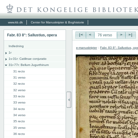
www.kb.dk
Center for Manuskripter & Boghistorie
Fabr. 83 8°: Sallustius, opera
|<
<
>
>|
Indledning
e-manuskripter
:
Fabr. 83 8°: Sallustius, op
1r
1v-31r: Catilinae conjuratio
31r-77r: Bellum Jugurthinum
31 recto
31 verso
32 recto
32 verso
33 recto
33 verso
34 recto
34 verso
35 recto
35 verso
36 recto