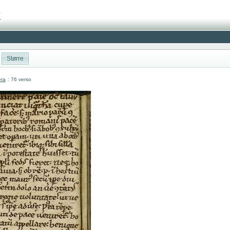
Større
era
: 76 verso