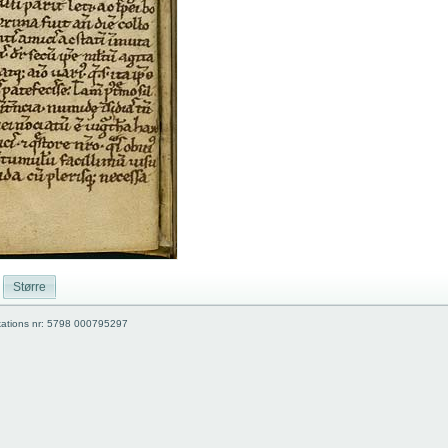
Større
kations nr: 5798 000795297