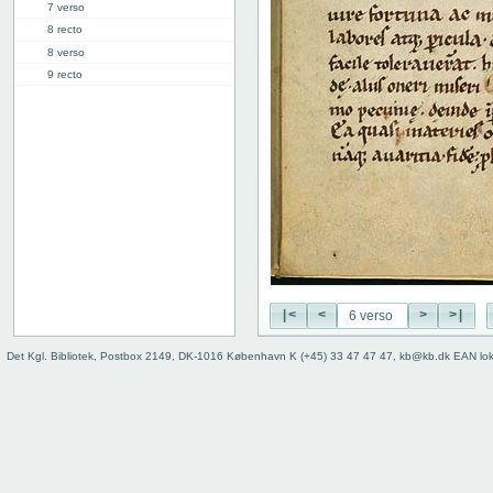
7 verso
8 recto
8 verso
9 recto
9 verso
10 recto
10 verso
11 recto
11 verso
12 recto
12 verso
13 recto
13 verso
14 recto
|<
<
>
>|
14 verso
15 recto
Det Kgl. Bibliotek, Postbox 2149, DK-1016 København K (+45) 33 47 47 47, kb@kb.dk EAN lo
15 verso
16 recto
16 verso
17 recto
17 verso
18 recto