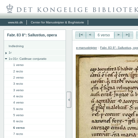
www.kb.dk
Center for Manuskripter & Boghistorie
Fabr. 83 8°: Sallustius, opera
|<
<
>
>|
Indledning
e-manuskripter
:
Fabr. 83 8°: Sallustius, op
1r
1v-31r: Catilinae conjuratio
1 verso
2 recto
2 verso
3 recto
3 verso
4 recto
4 verso
5 recto
5 verso
6 recto
6 verso
7 recto