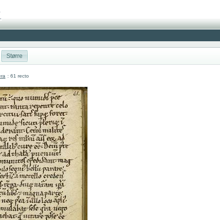
Større
era
: 61 recto