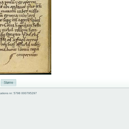
Større
kations nr: 5798 000795297