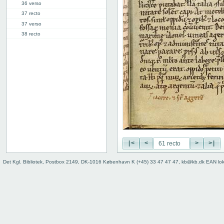
36 verso
37 recto
37 verso
38 recto
38 verso
39 recto
39 verso
40 recto
40 verso
41 recto
41 verso
42 recto
42 verso
43 recto
|<
<
>
>|
43 verso
44 recto
Det Kgl. Bibliotek, Postbox 2149, DK-1016 København K (+45) 33 47 47 47, kb@kb.dk EAN lo
44 verso
45 recto
45 verso
46 recto
46 verso
47 recto