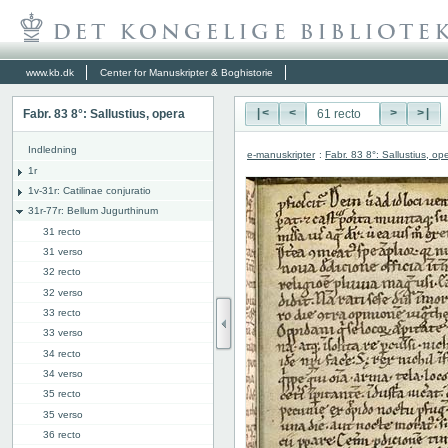
www.kb.dk
Center for Manuskripter & Boghistorie
Fabr. 83 8°: Sallustius, opera
|<
<
>
>|
Indledning
e-manuskripter
:
Fabr. 83 8°: Sallustius, op
1r
1v-31r: Catilinae conjuratio
31r-77r: Bellum Jugurthinum
31 recto
31 verso
32 recto
32 verso
33 recto
33 verso
34 recto
34 verso
35 recto
35 verso
36 recto