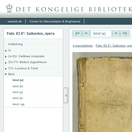
www.kb.dk
Center for Manuskripter & Boghistorie
Fabr. 83 8°: Sallustius, opera
|<
<
>
>|
Indledning
e-manuskripter
:
Fabr. 83 8°: Sallustius, op
1r
1v-31r: Catilinae conjuratio
31r-77r: Bellum Jugurthinum
77v: Lucanus & T-kort
Bind
bind (a)
bind (b)
bind (y)
bind (z)
bind, ryg