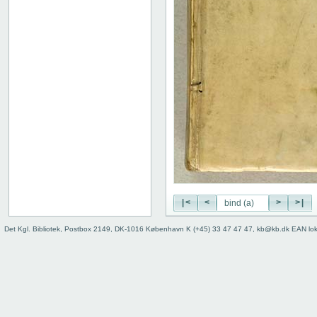
|<
<
>
>|
Det Kgl. Bibliotek, Postbox 2149, DK-1016 København K (+45) 33 47 47 47, kb@kb.dk EAN lo