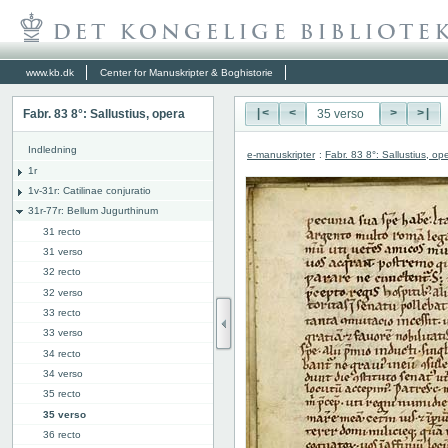
www.kb.dk
Center for Manuskripter & Boghistorie
Fabr. 83 8°: Sallustius, opera
|<
<
>
>|
Indledning
e-manuskripter
:
Fabr. 83 8°: Sallustius, op
1r
1v-31r: Catilinae conjuratio
31r-77r: Bellum Jugurthinum
31 recto
31 verso
32 recto
32 verso
33 recto
33 verso
34 recto
34 verso
35 recto
35 verso
36 recto