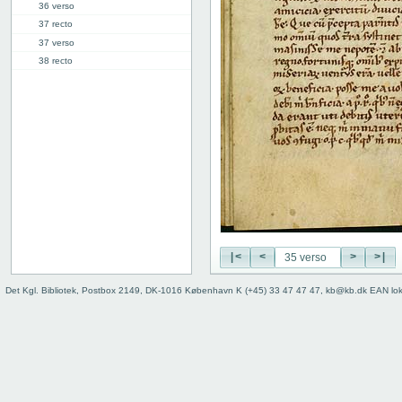
36 verso
37 recto
37 verso
38 recto
38 verso
39 recto
39 verso
40 recto
40 verso
41 recto
41 verso
42 recto
42 verso
43 recto
|<
<
>
>|
43 verso
44 recto
Det Kgl. Bibliotek, Postbox 2149, DK-1016 København K (+45) 33 47 47 47, kb@kb.dk EAN lo
44 verso
45 recto
45 verso
46 recto
46 verso
47 recto