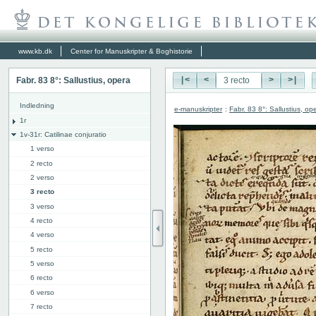
www.kb.dk
Center for Manuskripter & Boghistorie
Fabr. 83 8°: Sallustius, opera
|<
<
>
>|
Indledning
e-manuskripter
:
Fabr. 83 8°: Sallustius, op
1r
1v-31r: Catilinae conjuratio
1 verso
2 recto
2 verso
3 recto
3 verso
4 recto
4 verso
5 recto
5 verso
6 recto
6 verso
7 recto