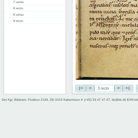
7 verso
8 recto
8 verso
9 recto
9 verso
10 recto
10 verso
11 recto
11 verso
12 recto
12 verso
13 recto
13 verso
14 recto
|<
<
>
>|
14 verso
15 recto
Det Kgl. Bibliotek, Postbox 2149, DK-1016 København K (+45) 33 47 47 47, kb@kb.dk EAN lo
15 verso
16 recto
16 verso
17 recto
17 verso
18 recto