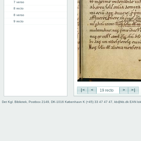
7 verso
8 recto
8 verso
9 recto
9 verso
10 recto
10 verso
11 recto
11 verso
12 recto
12 verso
13 recto
13 verso
14 recto
|<
<
>
>|
14 verso
15 recto
Det Kgl. Bibliotek, Postbox 2149, DK-1016 København K (+45) 33 47 47 47, kb@kb.dk EAN lo
15 verso
16 recto
16 verso
17 recto
17 verso
18 recto