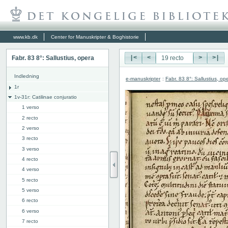
www.kb.dk
Center for Manuskripter & Boghistorie
Fabr. 83 8°: Sallustius, opera
|<
<
>
>|
Indledning
e-manuskripter
:
Fabr. 83 8°: Sallustius, op
1r
1v-31r: Catilinae conjuratio
1 verso
2 recto
2 verso
3 recto
3 verso
4 recto
4 verso
5 recto
5 verso
6 recto
6 verso
7 recto