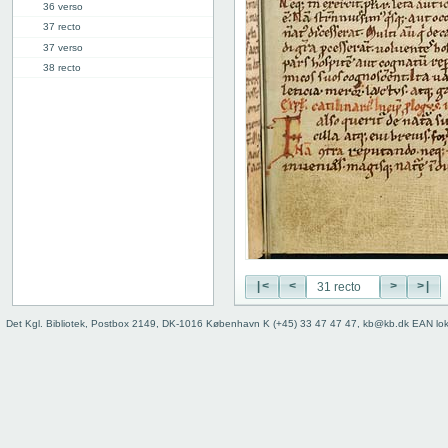
36 verso
37 recto
37 verso
38 recto
38 verso
39 recto
39 verso
40 recto
40 verso
41 recto
41 verso
42 recto
42 verso
43 recto
|<
<
>
>|
43 verso
44 recto
Det Kgl. Bibliotek, Postbox 2149, DK-1016 København K (+45) 33 47 47 47, kb@kb.dk EAN lo
44 verso
45 recto
45 verso
46 recto
46 verso
47 recto