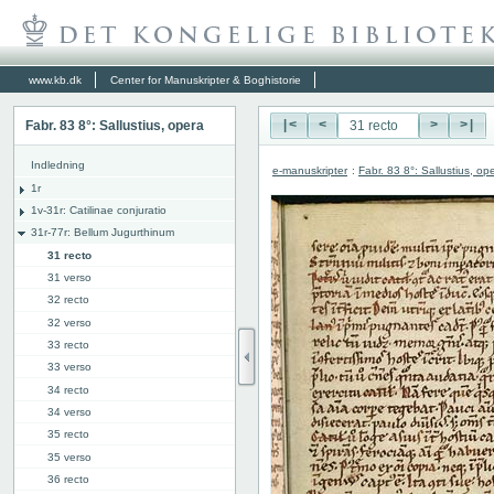
www.kb.dk
Center for Manuskripter & Boghistorie
Fabr. 83 8°: Sallustius, opera
|<
<
>
>|
Indledning
e-manuskripter
:
Fabr. 83 8°: Sallustius, op
1r
1v-31r: Catilinae conjuratio
31r-77r: Bellum Jugurthinum
31 recto
31 verso
32 recto
32 verso
33 recto
33 verso
34 recto
34 verso
35 recto
35 verso
36 recto