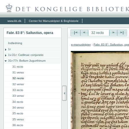
www.kb.dk
Center for Manuskripter & Boghistorie
Fabr. 83 8°: Sallustius, opera
|<
<
>
>|
Indledning
e-manuskripter
:
Fabr. 83 8°: Sallustius, op
1r
1v-31r: Catilinae conjuratio
31r-77r: Bellum Jugurthinum
31 recto
31 verso
32 recto
32 verso
33 recto
33 verso
34 recto
34 verso
35 recto
35 verso
36 recto