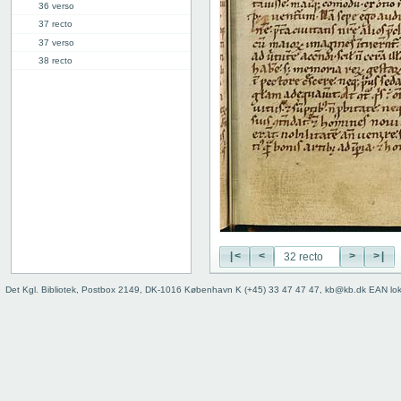
36 verso
37 recto
37 verso
38 recto
38 verso
39 recto
39 verso
40 recto
40 verso
41 recto
41 verso
42 recto
42 verso
43 recto
|<
<
>
>|
43 verso
44 recto
Det Kgl. Bibliotek, Postbox 2149, DK-1016 København K (+45) 33 47 47 47, kb@kb.dk EAN lo
44 verso
45 recto
45 verso
46 recto
46 verso
47 recto