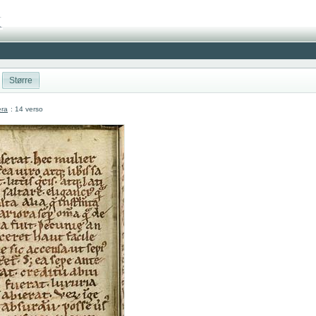
Større
era
: 14 verso