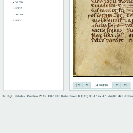
7 verso
8 recto
8 verso
9 recto
9 verso
10 recto
10 verso
11 recto
11 verso
12 recto
12 verso
13 recto
13 verso
14 recto
|<
<
>
>|
14 verso
15 recto
Det Kgl. Bibliotek, Postbox 2149, DK-1016 København K (+45) 33 47 47 47, kb@kb.dk EAN lo
15 verso
16 recto
16 verso
17 recto
17 verso
18 recto