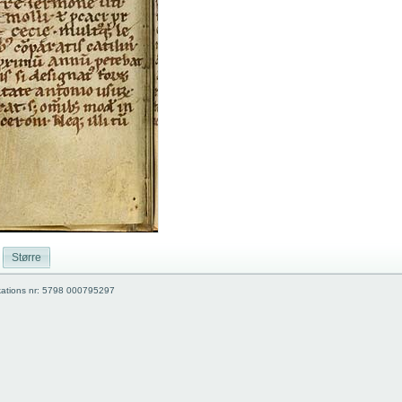
Større
kations nr: 5798 000795297