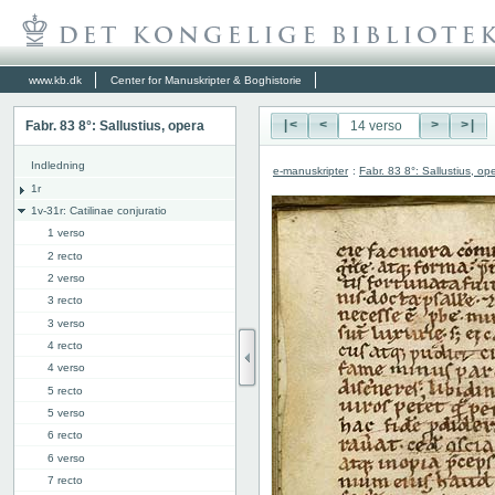
www.kb.dk
Center for Manuskripter & Boghistorie
Fabr. 83 8°: Sallustius, opera
|<
<
>
>|
Indledning
e-manuskripter
:
Fabr. 83 8°: Sallustius, op
1r
1v-31r: Catilinae conjuratio
1 verso
2 recto
2 verso
3 recto
3 verso
4 recto
4 verso
5 recto
5 verso
6 recto
6 verso
7 recto