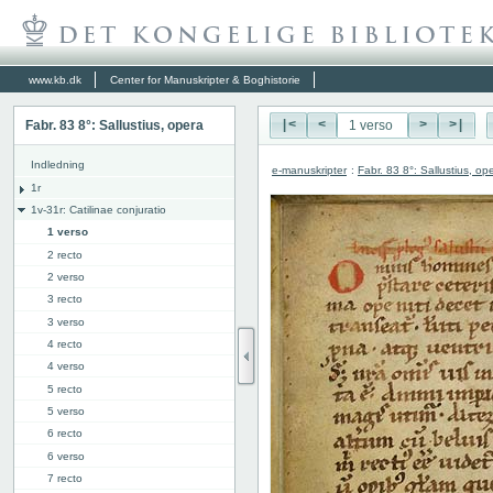
www.kb.dk
Center for Manuskripter & Boghistorie
Fabr. 83 8°: Sallustius, opera
|<
<
>
>|
Indledning
e-manuskripter
:
Fabr. 83 8°: Sallustius, op
1r
1v-31r: Catilinae conjuratio
1 verso
2 recto
2 verso
3 recto
3 verso
4 recto
4 verso
5 recto
5 verso
6 recto
6 verso
7 recto