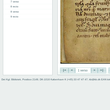
7 verso
8 recto
8 verso
9 recto
9 verso
10 recto
10 verso
11 recto
11 verso
12 recto
12 verso
13 recto
13 verso
14 recto
|<
<
>
>|
14 verso
15 recto
Det Kgl. Bibliotek, Postbox 2149, DK-1016 København K (+45) 33 47 47 47, kb@kb.dk EAN lo
15 verso
16 recto
16 verso
17 recto
17 verso
18 recto