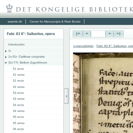
www.kb.dk
Center for Manuscripts & Rare Books
Fabr. 83 8°: Sallustius, opera
|<
<
>
>|
Introduction
e-manuskripter
:
Fabr. 83 8°: Sallustius, op
1r
1v-31r: Catilinae conjuratio
31r-77r: Bellum Jugurthinum
31 recto
31 verso
32 recto
32 verso
33 recto
33 verso
34 recto
34 verso
35 recto
35 verso
36 recto