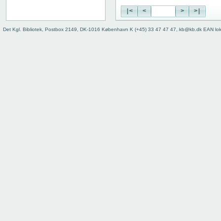
58 verso
|<
<
>
>|
59 recto
59 verso
Det Kgl. Bibliotek, Postbox 2149, DK-1016 København K (+45) 33 47 47 47, kb@kb.dk EAN lo
60 recto
60 verso
61 recto
61 verso
62 recto
62 verso
63 recto
63 verso
64 recto
64 verso
65 recto
65 verso
66 recto
66 verso
67 recto
67 verso
68 recto
68 verso
69 recto