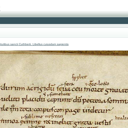
utibus sancti Cuthberti. Libellus cuiusdam sapientis