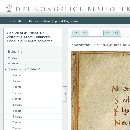
www.kb.dk
Center for Manuskripter & Boghistorie
GKS 2034 4°: Beda, De
|<
<
>
>|
virtutibus sancti Cuthberti.
Libellus cuiusdam sapientis
e-manuskripter
:
GKS 2034 4°: Beda, De virt
Indledning
A recto
A verso
"De virtutibus Cuthberti"
1 recto
1 verso
2 recto
2 verso
3 recto
3 verso
4 recto
4 verso
5 recto
5 verso