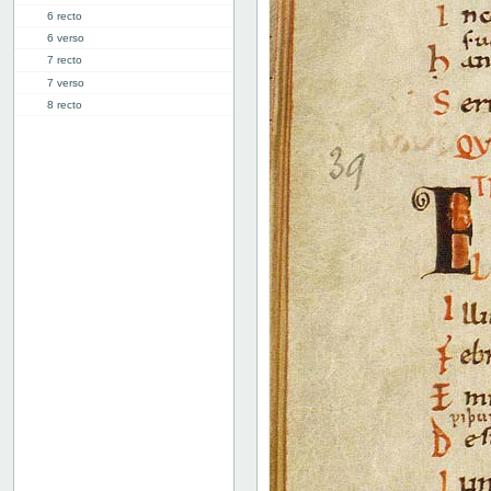
6 recto
6 verso
7 recto
7 verso
8 recto
8 verso
9 recto
9 verso
10 recto
10 verso
11 recto
11 verso
12 recto
12 verso
13 recto
13v: "Libellus sapientis"
17v: Explicit
Fejlanbragt blad
Bind