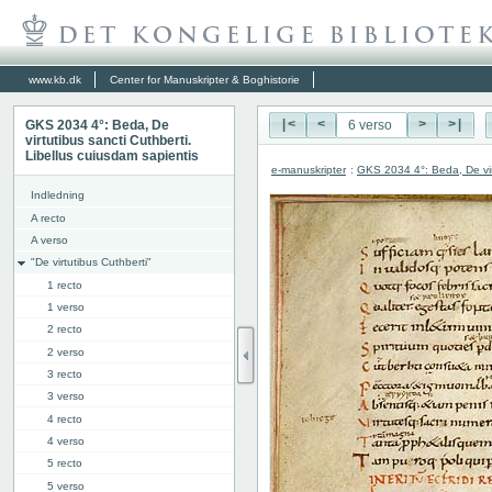
www.kb.dk
Center for Manuskripter & Boghistorie
GKS 2034 4°: Beda, De
|<
<
>
>|
virtutibus sancti Cuthberti.
Libellus cuiusdam sapientis
e-manuskripter
:
GKS 2034 4°: Beda, De virt
Indledning
A recto
A verso
"De virtutibus Cuthberti"
1 recto
1 verso
2 recto
2 verso
3 recto
3 verso
4 recto
4 verso
5 recto
5 verso