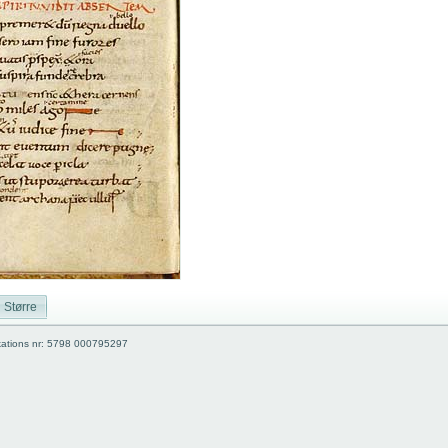
Større
kations nr: 5798 000795297