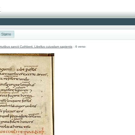
Større
utibus sancti Cuthberti. Libellus cuiusdam sapientis
: 6 verso