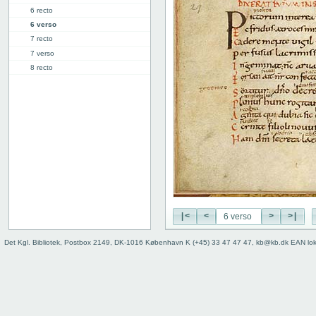
6 recto
6 verso
7 recto
7 verso
8 recto
8 verso
9 recto
9 verso
10 recto
10 verso
11 recto
11 verso
12 recto
12 verso
13 recto
|<
<
>
>|
13v: "Libellus sapientis"
17v: Explicit
Det Kgl. Bibliotek, Postbox 2149, DK-1016 København K (+45) 33 47 47 47, kb@kb.dk EAN lo
Fejlanbragt blad
Bind