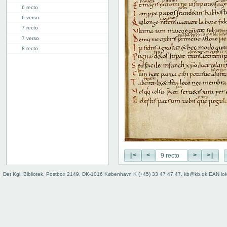
6 recto
6 verso
7 recto
7 verso
8 recto
8 verso
9 recto
9 verso
10 recto
10 verso
11 recto
11 verso
12 recto
12 verso
13 recto
|<
<
>
>|
13v: "Libellus sapientis"
17v: Explicit
Det Kgl. Bibliotek, Postbox 2149, DK-1016 København K (+45) 33 47 47 47, kb@kb.dk EAN lo
Fejlanbragt blad
Bind