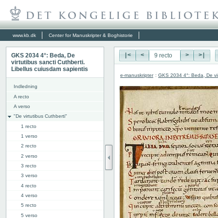
www.kb.dk
Center for Manuskripter & Boghistorie
GKS 2034 4°: Beda, De
|<
<
>
>|
virtutibus sancti Cuthberti.
Libellus cuiusdam sapientis
e-manuskripter
:
GKS 2034 4°: Beda, De virt
Indledning
A recto
A verso
"De virtutibus Cuthberti"
1 recto
1 verso
2 recto
2 verso
3 recto
3 verso
4 recto
4 verso
5 recto
5 verso