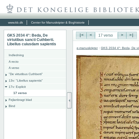
www.kb.dk
Center for Manuskripter & Boghistorie
GKS 2034 4°: Beda, De
|<
<
>
>|
virtutibus sancti Cuthberti.
Libellus cuiusdam sapientis
e-manuskripter
:
GKS 2034 4°: Beda, De virt
Indledning
A recto
A verso
"De virtutibus Cuthberti"
13v: "Libellus sapientis"
17v: Explicit
17 verso
Fejlanbragt blad
Bind