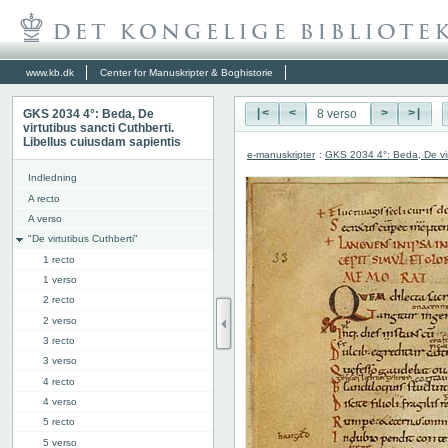
www.kb.dk
Center for Manuskripter & Boghistorie
GKS 2034 4°: Beda, De
|<
<
>
>|
virtutibus sancti Cuthberti.
Libellus cuiusdam sapientis
e-manuskripter
:
GKS 2034 4°: Beda, De virt
Indledning
A recto
A verso
"De virtutibus Cuthberti"
1 recto
1 verso
2 recto
2 verso
3 recto
3 verso
4 recto
4 verso
5 recto
5 verso