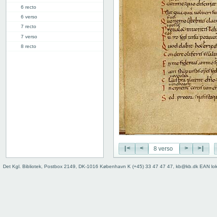
6 recto
6 verso
7 recto
7 verso
8 recto
8 verso
9 recto
9 verso
10 recto
10 verso
11 recto
11 verso
12 recto
12 verso
13 recto
|<
<
>
>|
13v: "Libellus sapientis"
17v: Explicit
Det Kgl. Bibliotek, Postbox 2149, DK-1016 København K (+45) 33 47 47 47, kb@kb.dk EAN lo
Fejlanbragt blad
Bind