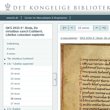
www.kb.dk
Center for Manuskripter & Boghistorie
GKS 2034 4°: Beda, De
|<
<
>
>|
virtutibus sancti Cuthberti.
Libellus cuiusdam sapientis
e-manuskripter
:
GKS 2034 4°: Beda, De virt
Indledning
A recto
A verso
"De virtutibus Cuthberti"
13v: "Libellus sapientis"
13 verso
14 recto
14 verso
15 recto
15 verso
16 recto
16 verso
17 recto
17v: Explicit