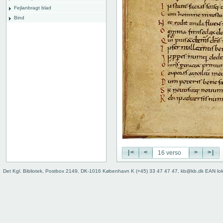
Fejlanbragt blad
Bind
|<
<
>
>|
Det Kgl. Bibliotek, Postbox 2149, DK-1016 København K (+45) 33 47 47 47, kb@kb.dk EAN lo