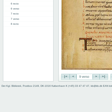
6 recto
6 verso
7 recto
7 verso
8 recto
8 verso
9 recto
9 verso
10 recto
10 verso
11 recto
11 verso
12 recto
12 verso
13 recto
|<
<
>
>|
13v: "Libellus sapientis"
17v: Explicit
Det Kgl. Bibliotek, Postbox 2149, DK-1016 København K (+45) 33 47 47 47, kb@kb.dk EAN lo
Fejlanbragt blad
Bind