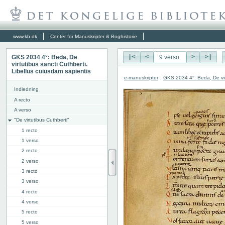
www.kb.dk
Center for Manuskripter & Boghistorie
GKS 2034 4°: Beda, De
|<
<
>
>|
virtutibus sancti Cuthberti.
Libellus cuiusdam sapientis
e-manuskripter
:
GKS 2034 4°: Beda, De virt
Indledning
A recto
A verso
"De virtutibus Cuthberti"
1 recto
1 verso
2 recto
2 verso
3 recto
3 verso
4 recto
4 verso
5 recto
5 verso