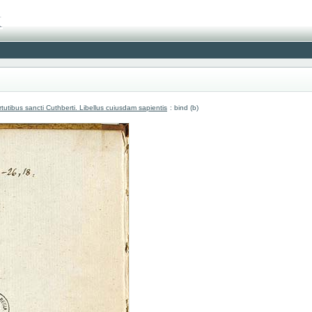
utibus sancti Cuthberti. Libellus cuiusdam sapientis
: bind (b)