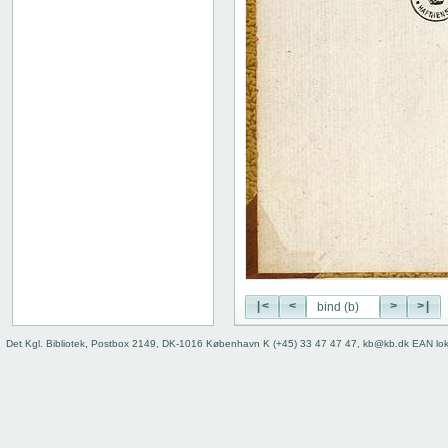
|<
<
>
>|
Det Kgl. Bibliotek, Postbox 2149, DK-1016 København K (+45) 33 47 47 47, kb@kb.dk EAN lo