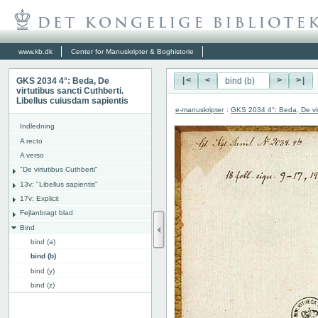
www.kb.dk
Center for Manuskripter & Boghistorie
GKS 2034 4°: Beda, De
|<
<
>
>|
virtutibus sancti Cuthberti.
Libellus cuiusdam sapientis
e-manuskripter
:
GKS 2034 4°: Beda, De virt
Indledning
A recto
A verso
"De virtutibus Cuthberti"
13v: "Libellus sapientis"
17v: Explicit
Fejlanbragt blad
Bind
bind (a)
bind (b)
bind (y)
bind (z)