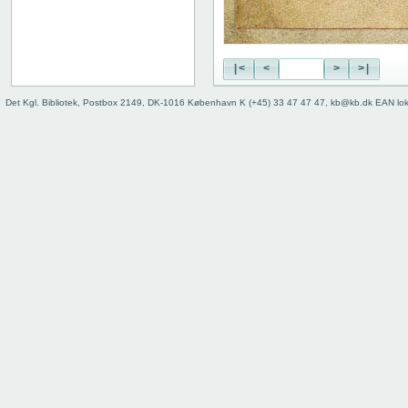
|<
<
>
>|
Det Kgl. Bibliotek, Postbox 2149, DK-1016 København K (+45) 33 47 47 47, kb@kb.dk EAN lo