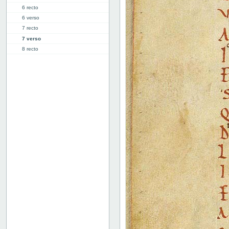
6 recto
6 verso
7 recto
7 verso
8 recto
8 verso
9 recto
9 verso
10 recto
10 verso
11 recto
11 verso
12 recto
12 verso
13 recto
13v: "Libellus sapientis"
17v: Explicit
Fejlanbragt blad
Bind