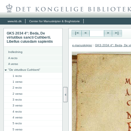
www.kb.dk
Center for Manuskripter & Boghistorie
GKS 2034 4°: Beda, De
|<
<
>
>|
virtutibus sancti Cuthberti.
Libellus cuiusdam sapientis
e-manuskripter
:
GKS 2034 4°: Beda, De virt
Indledning
A recto
A verso
"De virtutibus Cuthberti"
1 recto
1 verso
2 recto
2 verso
3 recto
3 verso
4 recto
4 verso
5 recto
5 verso