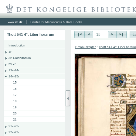
www.kb.dk
Center for Manuscripts & Rare Books
Thott 541 4°: Liber horarum
|<
<
>
>|
L
Introduction
e-manuskripter
:
Thott 541 4°: Liber horar
1r
3r: Calendarium
6v-7r
13v-14r
14v-15r
15
16
17
18
19
20
21
21v-22r
22v-23r