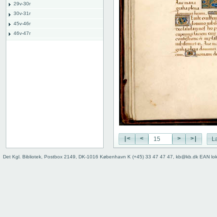
29v-30r
30v-31r
45v-46r
46v-47r
52v-53r
53v-54r
55v-56r
56v-57r
71v-72r
72v-73r
76v-77r
77v-78r
80v
binding
|<
<
>
>|
L
Det Kgl. Bibliotek, Postbox 2149, DK-1016 København K (+45) 33 47 47 47, kb@kb.dk EAN lo