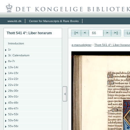
www.kb.dk
Center for Manuscripts & Rare Books
Thott 541 4°: Liber horarum
|<
<
>
>|
L
Introduction
e-manuskripter
:
Thott 541 4°: Liber horar
1r
3r: Calendarium
6v-7r
13v-14r
14v-15r
21v-22r
22v-23r
29v-30r
30v-31r
45v-46r
46v-47r
52v-53r
53v-54r
55v-56r