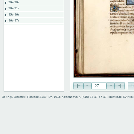
29v-30r
30v-31r
45v-46r
46v-47r
52v-53r
53v-54r
55v-56r
56v-57r
71v-72r
72v-73r
76v-77r
77v-78r
80v
binding
|<
<
>
>|
L
Det Kgl. Bibliotek, Postbox 2149, DK-1016 København K (+45) 33 47 47 47, kb@kb.dk EAN lo