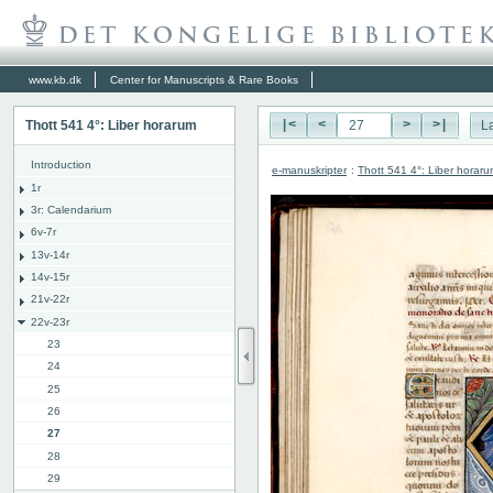
www.kb.dk
Center for Manuscripts & Rare Books
Thott 541 4°: Liber horarum
|<
<
>
>|
L
Introduction
e-manuskripter
:
Thott 541 4°: Liber horar
1r
3r: Calendarium
6v-7r
13v-14r
14v-15r
21v-22r
22v-23r
23
24
25
26
27
28
29