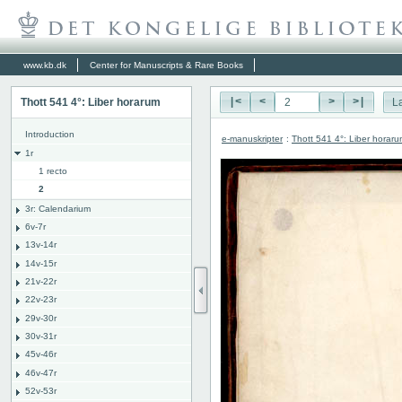
www.kb.dk
Center for Manuscripts & Rare Books
Thott 541 4°: Liber horarum
|<
<
>
>|
L
Introduction
e-manuskripter
:
Thott 541 4°: Liber horar
1r
1 recto
2
3r: Calendarium
6v-7r
13v-14r
14v-15r
21v-22r
22v-23r
29v-30r
30v-31r
45v-46r
46v-47r
52v-53r