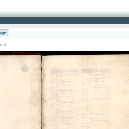
arge
um
: 2