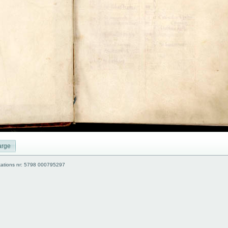
arge
kations nr: 5798 000795297