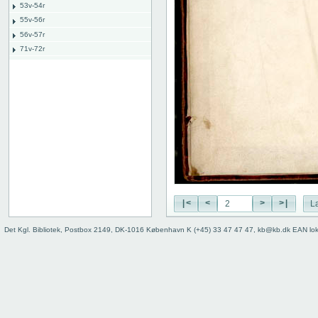
53v-54r
55v-56r
56v-57r
71v-72r
72v-73r
76v-77r
77v-78r
80v
binding
|<
<
>
>|
L
Det Kgl. Bibliotek, Postbox 2149, DK-1016 København K (+45) 33 47 47 47, kb@kb.dk EAN lo