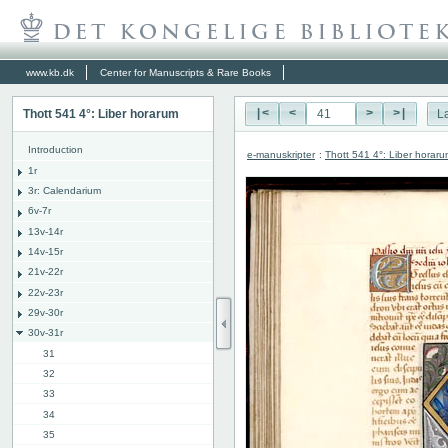
www.kb.dk
Center for Manuscripts & Rare Books
Thott 541 4°: Liber horarum
|<
<
>
>|
L
Introduction
e-manuskripter
:
Thott 541 4°: Liber horar
1r
3r: Calendarium
6v-7r
13v-14r
14v-15r
21v-22r
22v-23r
29v-30r
30v-31r
31
32
33
34
35