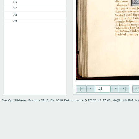
36
37
38
39
40
41
42
43
44
45
45v-46r
46v-47r
52v-53r
53v-54r
|<
<
>
>|
L
55v-56r
56v-57r
Det Kgl. Bibliotek, Postbox 2149, DK-1016 København K (+45) 33 47 47 47, kb@kb.dk EAN lo
71v-72r
72v-73r
76v-77r
77v-78r
80v
binding