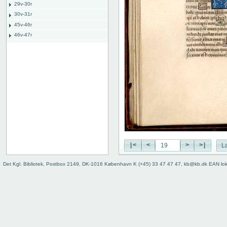
29v-30r
30v-31r
45v-46r
46v-47r
52v-53r
53v-54r
55v-56r
56v-57r
71v-72r
72v-73r
76v-77r
77v-78r
80v
binding
|<
<
>
>|
L
Det Kgl. Bibliotek, Postbox 2149, DK-1016 København K (+45) 33 47 47 47, kb@kb.dk EAN lo