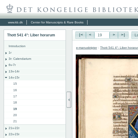
www.kb.dk
Center for Manuscripts & Rare Books
Thott 541 4°: Liber horarum
|<
<
>
>|
L
Introduction
e-manuskripter
:
Thott 541 4°: Liber horar
1r
3r: Calendarium
6v-7r
13v-14r
14v-15r
15
16
17
18
19
20
21
21v-22r
22v-23r