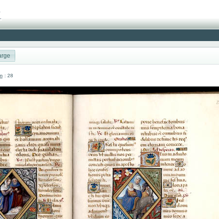
arge
um
: 28