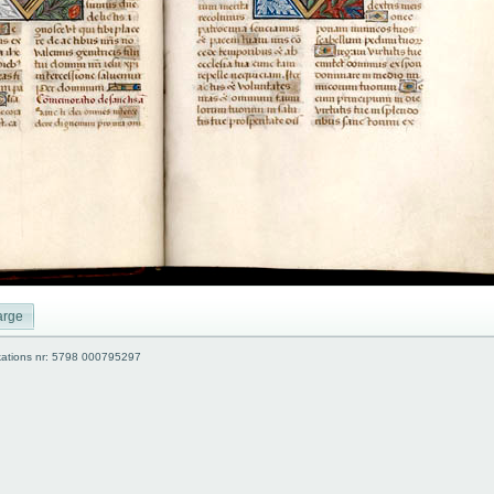
arge
kations nr: 5798 000795297