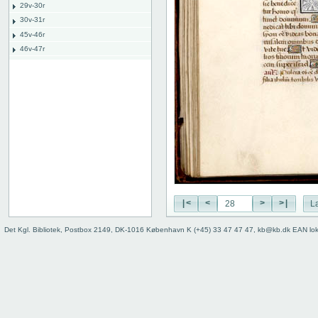
29v-30r
30v-31r
45v-46r
46v-47r
52v-53r
53v-54r
55v-56r
56v-57r
71v-72r
72v-73r
76v-77r
77v-78r
80v
binding
|<
<
>
>|
L
Det Kgl. Bibliotek, Postbox 2149, DK-1016 København K (+45) 33 47 47 47, kb@kb.dk EAN lo