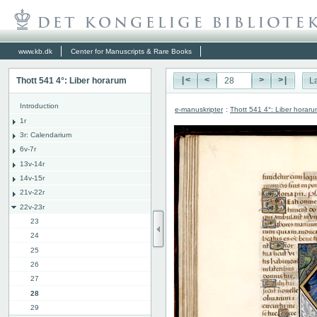
www.kb.dk
Center for Manuscripts & Rare Books
Thott 541 4°: Liber horarum
|<
<
>
>|
L
Introduction
e-manuskripter
:
Thott 541 4°: Liber horar
1r
3r: Calendarium
6v-7r
13v-14r
14v-15r
21v-22r
22v-23r
23
24
25
26
27
28
29