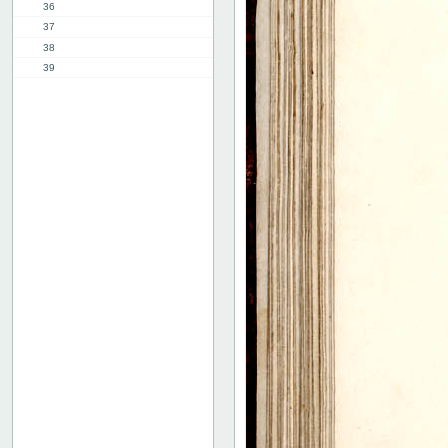
36
37
38
39
40
41
42
43
44
45
45v-46r
46v-47r
52v-53r
53v-54r
55v-56r
56v-57r
71v-72r
72v-73r
76v-77r
77v-78r
80v
binding