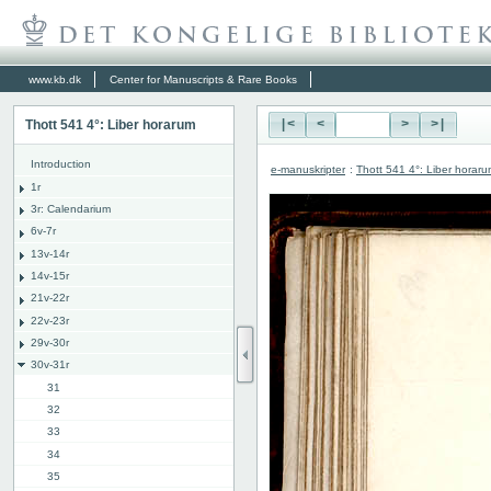
www.kb.dk
Center for Manuscripts & Rare Books
Thott 541 4°: Liber horarum
|<
<
>
>|
Introduction
e-manuskripter
:
Thott 541 4°: Liber horar
1r
3r: Calendarium
6v-7r
13v-14r
14v-15r
21v-22r
22v-23r
29v-30r
30v-31r
31
32
33
34
35