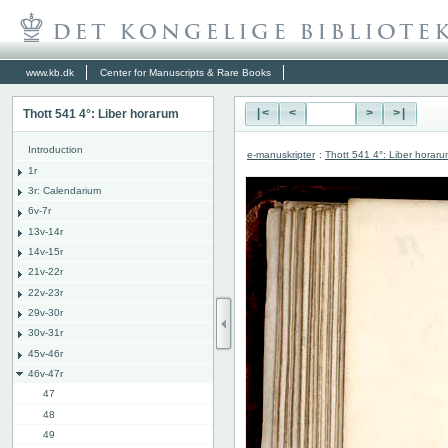
www.kb.dk
Center for Manuscripts & Rare Books
Thott 541 4°: Liber horarum
|<
<
>
>|
Introduction
e-manuskripter
:
Thott 541 4°: Liber horar
1r
3r: Calendarium
6v-7r
13v-14r
14v-15r
21v-22r
22v-23r
29v-30r
30v-31r
45v-46r
46v-47r
47
48
49