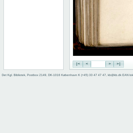
|<
<
>
>|
Det Kgl. Bibliotek, Postbox 2149, DK-1016 København K (+45) 33 47 47 47, kb@kb.dk EAN lo