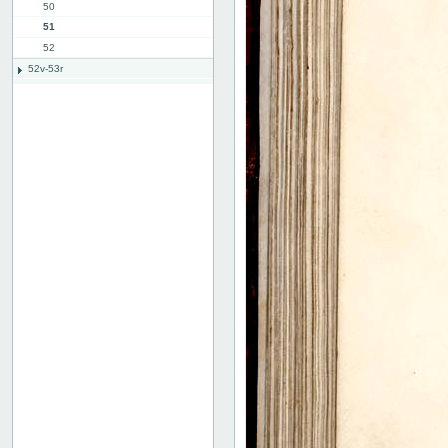
50
51
52
52v-53r
53v-54r
55v-56r
56v-57r
71v-72r
72v-73r
76v-77r
77v-78r
80v
binding