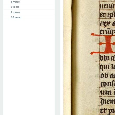
8 verso
9 recto
9 verso
10 recto
10 verso
11 recto
11 verso
12 recto
12 verso
13 recto
13 verso
14r: Vita Malchi
17r: Vita Epictiti et Astionis
30r: Vita Abrahe
41r: Vita Pelagie
46r: Vita Pauli primi heremite
50r: Vita Paule
65v: Vita Marie Egyptiace
76r: Vita Eufrosine
81v: Vita Pachomii
111r: Vita Frontonis
114r: explicit