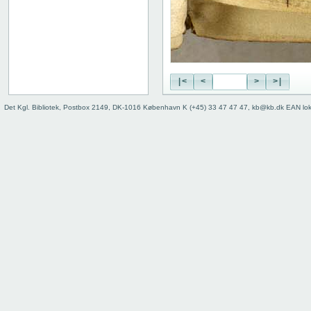
|<
<
>
>|
Det Kgl. Bibliotek, Postbox 2149, DK-1016 København K (+45) 33 47 47 47, kb@kb.dk EAN lo