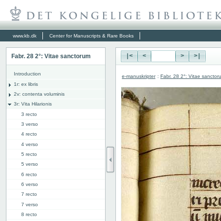
www.kb.dk
Center for Manuscripts & Rare Books
Fabr. 28 2°: Vitae sanctorum
|<
<
>
>|
Introduction
e-manuskripter
:
Fabr. 28 2°: Vitae sanctor
1r: ex libris
2v: contenta voluminis
3r: Vita Hilarionis
3 recto
3 verso
4 recto
4 verso
5 recto
5 verso
6 recto
6 verso
7 recto
7 verso
8 recto