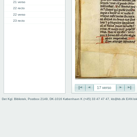
21 verso
22 recto
22 verso
23 recto
23 verso
24 recto
24 verso
25 recto
25 verso
26 recto
26 verso
27 recto
27 verso
28 recto
|<
<
>
>|
28 verso
29 recto
Det Kgl. Bibliotek, Postbox 2149, DK-1016 København K (+45) 33 47 47 47, kb@kb.dk EAN lo
29 verso
30r: Vita Abrahe
41r: Vita Pelagie
46r: Vita Pauli primi heremite
50r: Vita Paule
65v: Vita Marie Egyptiace