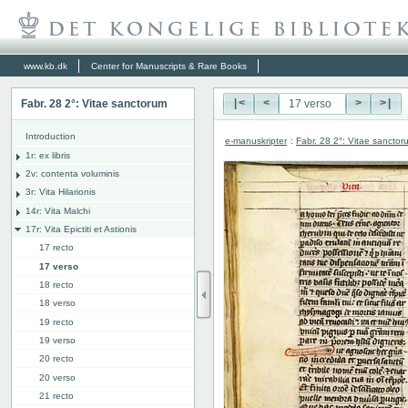
www.kb.dk
Center for Manuscripts & Rare Books
Fabr. 28 2°: Vitae sanctorum
|<
<
>
>|
Introduction
e-manuskripter
:
Fabr. 28 2°: Vitae sanctor
1r: ex libris
2v: contenta voluminis
3r: Vita Hilarionis
14r: Vita Malchi
17r: Vita Epictiti et Astionis
17 recto
17 verso
18 recto
18 verso
19 recto
19 verso
20 recto
20 verso
21 recto