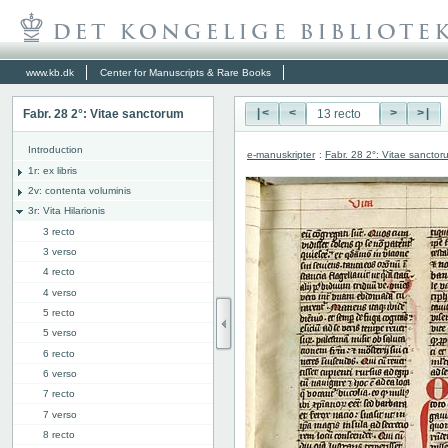
www.kb.dk
Center for Manuscripts & Rare Books
Fabr. 28 2°: Vitae sanctorum
|<
<
>
>|
Introduction
e-manuskripter
:
Fabr. 28 2°: Vitae sanctor
1r: ex libris
2v: contenta voluminis
3r: Vita Hilarionis
3 recto
3 verso
4 recto
4 verso
5 recto
5 verso
6 recto
6 verso
7 recto
7 verso
8 recto