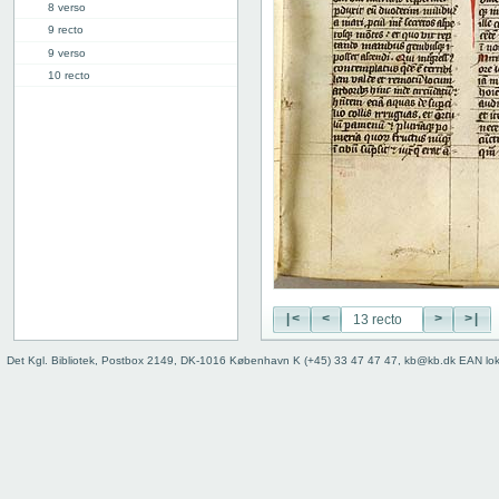
8 verso
9 recto
9 verso
10 recto
10 verso
11 recto
11 verso
12 recto
12 verso
13 recto
13 verso
14r: Vita Malchi
17r: Vita Epictiti et Astionis
30r: Vita Abrahe
|<
<
>
>|
41r: Vita Pelagie
46r: Vita Pauli primi heremite
Det Kgl. Bibliotek, Postbox 2149, DK-1016 København K (+45) 33 47 47 47, kb@kb.dk EAN lo
50r: Vita Paule
65v: Vita Marie Egyptiace
76r: Vita Eufrosine
81v: Vita Pachomii
111r: Vita Frontonis
114r: explicit