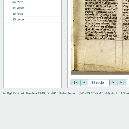
34 recto
34 verso
35 recto
35 verso
36 recto
36 verso
37 recto
37 verso
38 recto
38 verso
39 recto
39 verso
40 recto
40 verso
|<
<
>
>|
41r: Vita Pelagie
46r: Vita Pauli primi heremite
Det Kgl. Bibliotek, Postbox 2149, DK-1016 København K (+45) 33 47 47 47, kb@kb.dk EAN lo
50r: Vita Paule
65v: Vita Marie Egyptiace
76r: Vita Eufrosine
81v: Vita Pachomii
111r: Vita Frontonis
114r: explicit