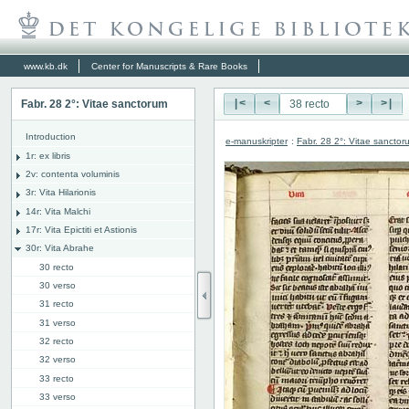
www.kb.dk
Center for Manuscripts & Rare Books
Fabr. 28 2°: Vitae sanctorum
|<
<
>
>|
Introduction
e-manuskripter
:
Fabr. 28 2°: Vitae sanctor
1r: ex libris
2v: contenta voluminis
3r: Vita Hilarionis
14r: Vita Malchi
17r: Vita Epictiti et Astionis
30r: Vita Abrahe
30 recto
30 verso
31 recto
31 verso
32 recto
32 verso
33 recto
33 verso