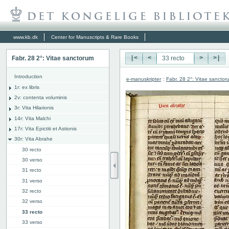
www.kb.dk
Center for Manuscripts & Rare Books
Fabr. 28 2°: Vitae sanctorum
|<
<
>
>|
Introduction
e-manuskripter
:
Fabr. 28 2°: Vitae sanctor
1r: ex libris
2v: contenta voluminis
3r: Vita Hilarionis
14r: Vita Malchi
17r: Vita Epictiti et Astionis
30r: Vita Abrahe
30 recto
30 verso
31 recto
31 verso
32 recto
32 verso
33 recto
33 verso