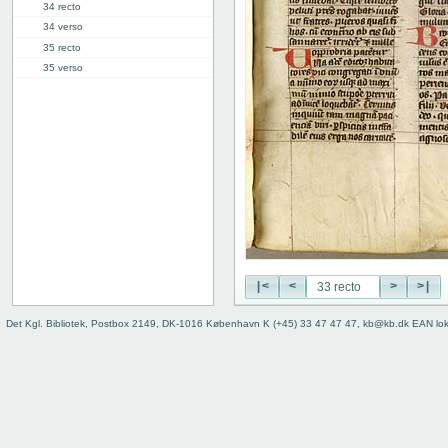
34 recto
34 verso
35 recto
35 verso
36 recto
36 verso
37 recto
37 verso
38 recto
38 verso
39 recto
39 verso
40 recto
40 verso
|<
<
>
>|
41r: Vita Pelagie
46r: Vita Pauli primi heremite
Det Kgl. Bibliotek, Postbox 2149, DK-1016 København K (+45) 33 47 47 47, kb@kb.dk EAN lo
50r: Vita Paule
65v: Vita Marie Egyptiace
76r: Vita Eufrosine
81v: Vita Pachomii
111r: Vita Frontonis
114r: explicit