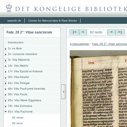
www.kb.dk
Center for Manuscripts & Rare Books
Fabr. 28 2°: Vitae sanctorum
|<
<
>
>|
Introduction
e-manuskripter
:
Fabr. 28 2°: Vitae sanctor
1r: ex libris
2v: contenta voluminis
3r: Vita Hilarionis
14r: Vita Malchi
17r: Vita Epictiti et Astionis
30r: Vita Abrahe
41r: Vita Pelagie
46r: Vita Pauli primi heremite
50r: Vita Paule
65v: Vita Marie Egyptiace
76r: Vita Eufrosine
81v: Vita Pachomii
81 verso
82 recto