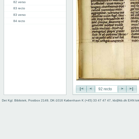
82 verso
83 recto
83 verso
84 recto
84 verso
85 recto
85 verso
86 recto
86 verso
87 recto
87 verso
88 recto
88 verso
89 recto
|<
<
>
>|
89 verso
90 recto
Det Kgl. Bibliotek, Postbox 2149, DK-1016 København K (+45) 33 47 47 47, kb@kb.dk EAN lo
90 verso
91 recto
91 verso
92 recto
92 verso
93 recto