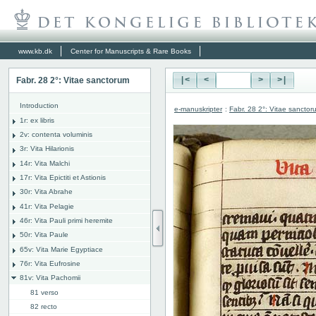
www.kb.dk
Center for Manuscripts & Rare Books
Fabr. 28 2°: Vitae sanctorum
|<
<
>
>|
Introduction
e-manuskripter
:
Fabr. 28 2°: Vitae sanctor
1r: ex libris
2v: contenta voluminis
3r: Vita Hilarionis
14r: Vita Malchi
17r: Vita Epictiti et Astionis
30r: Vita Abrahe
41r: Vita Pelagie
46r: Vita Pauli primi heremite
50r: Vita Paule
65v: Vita Marie Egyptiace
76r: Vita Eufrosine
81v: Vita Pachomii
81 verso
82 recto