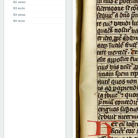
82 verso
83 recto
83 verso
84 recto
84 verso
85 recto
85 verso
86 recto
86 verso
87 recto
87 verso
88 recto
88 verso
89 recto
89 verso
90 recto
90 verso
91 recto
91 verso
92 recto
92 verso
93 recto