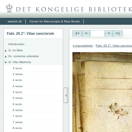
www.kb.dk
Center for Manuscripts & Rare Books
Fabr. 28 2°: Vitae sanctorum
|<
<
>
>|
Introduction
e-manuskripter
:
Fabr. 28 2°: Vitae sanctor
1r: ex libris
2v: contenta voluminis
3r: Vita Hilarionis
3 recto
3 verso
4 recto
4 verso
5 recto
5 verso
6 recto
6 verso
7 recto
7 verso
8 recto