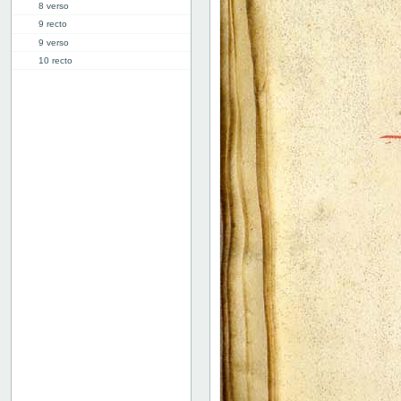
8 verso
9 recto
9 verso
10 recto
10 verso
11 recto
11 verso
12 recto
12 verso
13 recto
13 verso
14r: Vita Malchi
17r: Vita Epictiti et Astionis
30r: Vita Abrahe
41r: Vita Pelagie
46r: Vita Pauli primi heremite
50r: Vita Paule
65v: Vita Marie Egyptiace
76r: Vita Eufrosine
81v: Vita Pachomii
111r: Vita Frontonis
114r: explicit