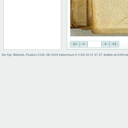
|<
<
>
>|
Det Kgl. Bibliotek, Postbox 2149, DK-1016 København K (+45) 33 47 47 47, kb@kb.dk EAN lo