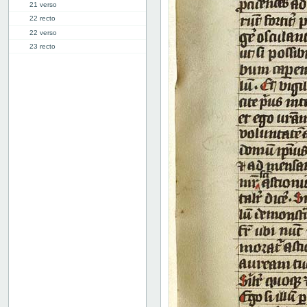
21 verso
22 recto
22 verso
23 recto
23 verso
24 recto
24 verso
25 recto
25 verso
26 recto
26 verso
27 recto
27 verso
28 recto
28 verso
29 recto
29 verso
30r: Vita Abrahe
41r: Vita Pelagie
46r: Vita Pauli primi heremite
50r: Vita Paule
65v: Vita Marie Egyptiace