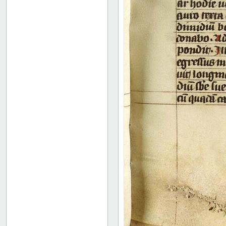
76r: Vita Eufrosine
81v: Vita Pachomii
111r: Vita Frontonis
114r: explicit
Binding
Instrumentum legendi