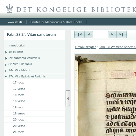
www.kb.dk
Center for Manuscripts & Rare Books
Fabr. 28 2°: Vitae sanctorum
|<
<
>
>|
Introduction
e-manuskripter
:
Fabr. 28 2°: Vitae sanctor
1r: ex libris
2v: contenta voluminis
3r: Vita Hilarionis
14r: Vita Malchi
17r: Vita Epictiti et Astionis
17 recto
17 verso
18 recto
18 verso
19 recto
19 verso
20 recto
20 verso
21 recto