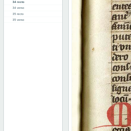
34 recto
34 verso
35 recto
35 verso
36 recto
36 verso
37 recto
37 verso
38 recto
38 verso
39 recto
39 verso
40 recto
40 verso
41r: Vita Pelagie
46r: Vita Pauli primi heremite
50r: Vita Paule
65v: Vita Marie Egyptiace
76r: Vita Eufrosine
81v: Vita Pachomii
111r: Vita Frontonis
114r: explicit