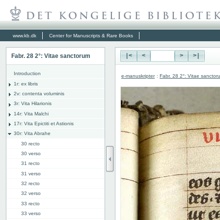
www.kb.dk
Center for Manuscripts & Rare Books
Fabr. 28 2°: Vitae sanctorum
|<
<
>
>|
Introduction
e-manuskripter
:
Fabr. 28 2°: Vitae sanctor
1r: ex libris
2v: contenta voluminis
3r: Vita Hilarionis
14r: Vita Malchi
17r: Vita Epictiti et Astionis
30r: Vita Abrahe
30 recto
30 verso
31 recto
31 verso
32 recto
32 verso
33 recto
33 verso