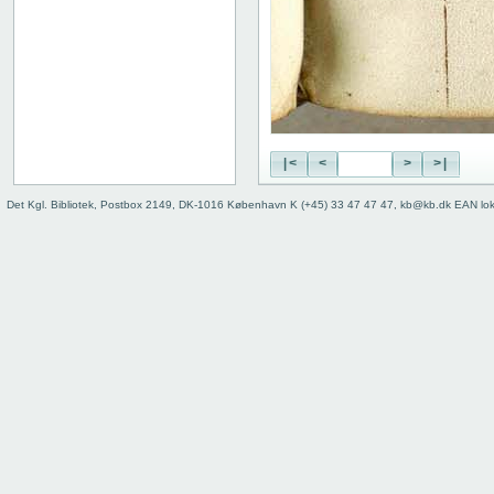
|<
<
>
>|
Det Kgl. Bibliotek, Postbox 2149, DK-1016 København K (+45) 33 47 47 47, kb@kb.dk EAN lo