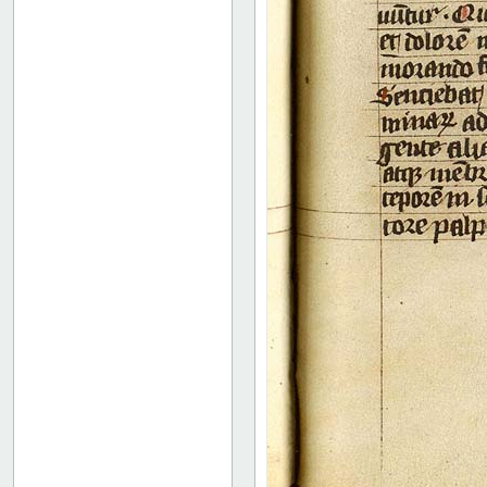
63 verso
64 recto
64 verso
65 recto
65v: Vita Marie Egyptiace
76r: Vita Eufrosine
81v: Vita Pachomii
111r: Vita Frontonis
114r: explicit
Binding
Instrumentum legendi