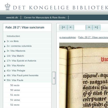
www.kb.dk
Center for Manuscripts & Rare Books
Fabr. 28 2°: Vitae sanctorum
|<
<
>
>|
Introduction
e-manuskripter
:
Fabr. 28 2°: Vitae sanctor
1r: ex libris
2v: contenta voluminis
3r: Vita Hilarionis
14r: Vita Malchi
17r: Vita Epictiti et Astionis
30r: Vita Abrahe
41r: Vita Pelagie
46r: Vita Pauli primi heremite
50r: Vita Paule
50 recto
50 verso
51 recto
51 verso
52 recto