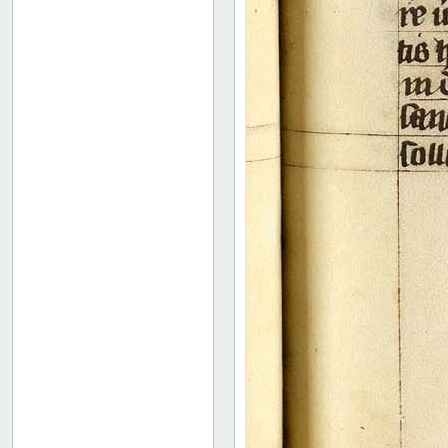
104 verso
105 recto
105 verso
106 recto
106 verso
107 recto
107 verso
108 recto
108 verso
109 recto
109 verso
110 recto
110 verso
111r: Vita Frontonis
114r: explicit
Binding
Instrumentum legendi