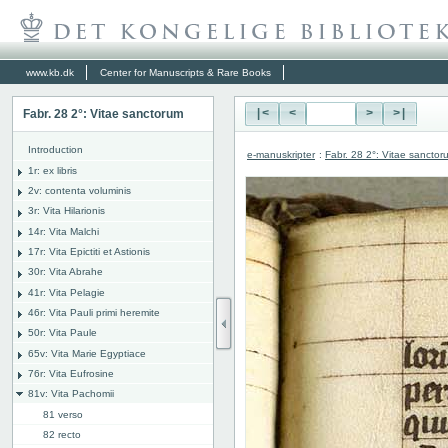
www.kb.dk
Center for Manuscripts & Rare Books
Fabr. 28 2°: Vitae sanctorum
|<
<
>
>|
Introduction
e-manuskripter
:
Fabr. 28 2°: Vitae sanctor
1r: ex libris
2v: contenta voluminis
3r: Vita Hilarionis
14r: Vita Malchi
17r: Vita Epictiti et Astionis
30r: Vita Abrahe
41r: Vita Pelagie
46r: Vita Pauli primi heremite
50r: Vita Paule
65v: Vita Marie Egyptiace
76r: Vita Eufrosine
81v: Vita Pachomii
81 verso
82 recto