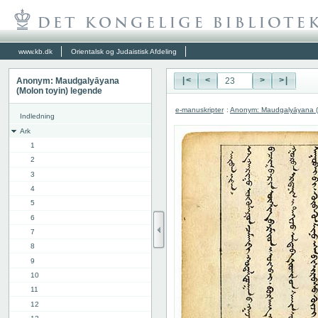
www.kb.dk
Orientalsk og Judaistisk Afdeling
Anonym: Maudgalyāyana
|<
<
>
>|
(Molon toyin) legende
e-manuskripter
:
Anonym: Maudgalyāyana (M
Indledning
Ark
1
2
3
4
5
6
7
8
9
10
11
12