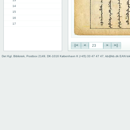
13
14
15
16
17
18
19
20
|<
<
>
>|
21
22
Det Kgl. Bibliotek, Postbox 2149, DK-1016 København K (+45) 33 47 47 47, kb@kb.dk EAN lo
23
24
25
26
27
28
29
30
31
32
33
34
35